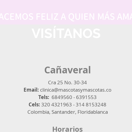
ACEMOS FELIZ A QUIEN MÁS AM
VISÍTANOS
Cañaveral
Cra 25 No. 30-34
Email:
clinica@mascotasymascotas.co
Tels:
6849560 - 6391553
Cels:
320 4321963 - 314 8153248
Colombia, Santander, Floridablanca
Horarios